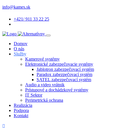
info@kames.sk
+421/ 911 33 22 25
Domov
O nás
Služby
Kamerové systémy
Elektronické zabezpečovacie systémy
Jablotron zabezpečovací systém
Paradox zabezpečovací systém
SATEL zabezpečovací systém
Audio a video vrátnik
Prístupové a dochádzkové systémy
IT Sektor
Perimetrická ochrana
Realizácia
Podpora
Kontakt