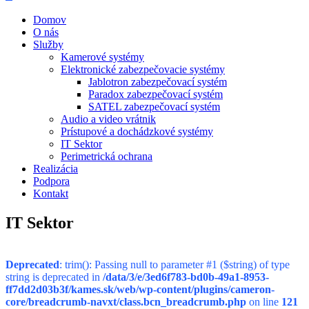
Domov
O nás
Služby
Kamerové systémy
Elektronické zabezpečovacie systémy
Jablotron zabezpečovací systém
Paradox zabezpečovací systém
SATEL zabezpečovací systém
Audio a video vrátnik
Prístupové a dochádzkové systémy
IT Sektor
Perimetrická ochrana
Realizácia
Podpora
Kontakt
IT Sektor
Deprecated
: trim(): Passing null to parameter #1 ($string) of type
string is deprecated in
/data/3/e/3ed6f783-bd0b-49a1-8953-
ff7dd2d03b3f/kames.sk/web/wp-content/plugins/cameron-
core/breadcrumb-navxt/class.bcn_breadcrumb.php
on line
121