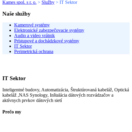
Kames spol. s r. o.
>
Služby
> IT Sektor
Naše služby
Kamerové systémy
Elektronické zabezpečovacie systémy
Audio a video vrátnik
Prístupové a dochádzkové systémy
IT Sektor
Perimetrická ochrana
IT Sektor
Inteligentné budovy, Automatizácia, Štruktúrovaná kabeláž, Optická
kabeláž ,NAS Synology, Inštalácia dátových rozvádzačov a
aktívnych prvkov dátových sietí
Prečo my