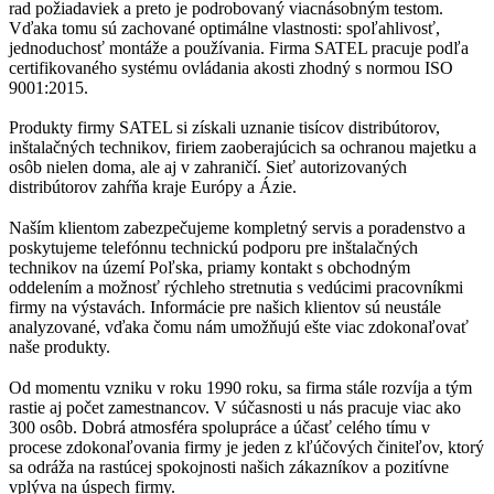
rad požiadaviek a preto je podrobovaný viacnásobným testom.
Vďaka tomu sú zachované optimálne vlastnosti: spoľahlivosť,
jednoduchosť montáže a používania. Firma SATEL pracuje podľa
certifikovaného systému ovládania akosti zhodný s normou ISO
9001:2015.
Produkty firmy SATEL si získali uznanie tisícov distribútorov,
inštalačných technikov, firiem zaoberajúcich sa ochranou majetku a
osôb nielen doma, ale aj v zahraničí. Sieť autorizovaných
distribútorov zahŕňa kraje Európy a Ázie.
Naším klientom zabezpečujeme kompletný servis a poradenstvo a
poskytujeme telefónnu technickú podporu pre inštalačných
technikov na území Poľska, priamy kontakt s obchodným
oddelením a možnosť rýchleho stretnutia s vedúcimi pracovníkmi
firmy na výstavách. Informácie pre našich klientov sú neustále
analyzované, vďaka čomu nám umožňujú ešte viac zdokonaľovať
naše produkty.
Od momentu vzniku v roku 1990 roku, sa firma stále rozvíja a tým
rastie aj počet zamestnancov. V súčasnosti u nás pracuje viac ako
300 osôb. Dobrá atmosféra spolupráce a účasť celého tímu v
procese zdokonaľovania firmy je jeden z kľúčových činiteľov, ktorý
sa odráža na rastúcej spokojnosti našich zákazníkov a pozitívne
vplýva na úspech firmy.