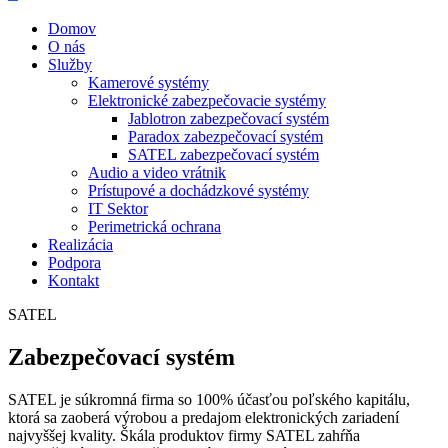
Domov
O nás
Služby
Kamerové systémy
Elektronické zabezpečovacie systémy
Jablotron zabezpečovací systém
Paradox zabezpečovací systém
SATEL zabezpečovací systém
Audio a video vrátnik
Prístupové a dochádzkové systémy
IT Sektor
Perimetrická ochrana
Realizácia
Podpora
Kontakt
SATEL
Zabezpečovací systém
SATEL je súkromná firma so 100% účasťou poľského kapitálu,
ktorá sa zaoberá výrobou a predajom elektronických zariadení
najvyššej kvality. Škála produktov firmy SATEL zahŕňa