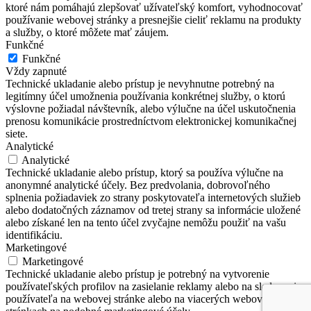
ktoré nám pomáhajú zlepšovať užívateľský komfort, vyhodnocovať
používanie webovej stránky a presnejšie cieliť reklamu na produkty
a služby, o ktoré môžete mať záujem.
Funkčné
Funkčné
Vždy zapnuté
Technické ukladanie alebo prístup je nevyhnutne potrebný na
legitímny účel umožnenia používania konkrétnej služby, o ktorú
výslovne požiadal návštevník, alebo výlučne na účel uskutočnenia
prenosu komunikácie prostredníctvom elektronickej komunikačnej
siete.
Analytické
Analytické
Technické ukladanie alebo prístup, ktorý sa používa výlučne na
anonymné analytické účely. Bez predvolania, dobrovoľného
splnenia požiadaviek zo strany poskytovateľa internetových služieb
alebo dodatočných záznamov od tretej strany sa informácie uložené
alebo získané len na tento účel zvyčajne nemôžu použiť na vašu
identifikáciu.
Marketingové
Marketingové
Technické ukladanie alebo prístup je potrebný na vytvorenie
používateľských profilov na zasielanie reklamy alebo na sledovanie
používateľa na webovej stránke alebo na viacerých webových