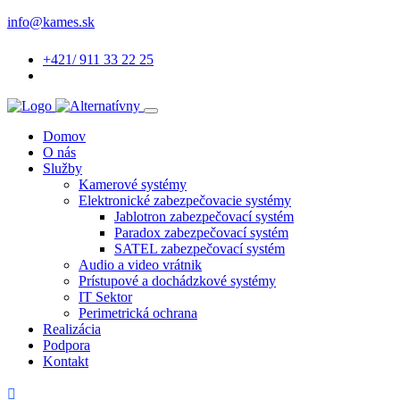
info@kames.sk
+421/ 911 33 22 25
Domov
O nás
Služby
Kamerové systémy
Elektronické zabezpečovacie systémy
Jablotron zabezpečovací systém
Paradox zabezpečovací systém
SATEL zabezpečovací systém
Audio a video vrátnik
Prístupové a dochádzkové systémy
IT Sektor
Perimetrická ochrana
Realizácia
Podpora
Kontakt