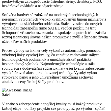
predovšetkým zabezpečovacie ústredne, sirény, detektory, PCO,
bezdrôtové ovládače a napájacie zdroje.
Softvér a hardvér sú založené na moderných technologických
riešeniach vytvorených vysoko kvalifikovaným tímom inžinierov z
vývojového a skúšobného oddelenia. Stále investície do nových
technológií zabezpečili firme SATEL vedúcu pozíciu na trhu.
Schopnosť včasného rozoznania a uspokojenia potrieb trhu zaistila
rozvoj technickej úrovne našich produktov a zvýšila štandard života
užívateľov našich produktov.
Proces výroby sa takmer celý vykonáva automaticky, pomocou
výrobnej linky vysokej kvality, čo zaručuje zachovanie stálych
technologických podmienok a umožňuje získať prakticky
bezporuchový výrobok. Najmodernejšie technológie a stála
spolupráca s dodávateľmi súčiastok najvyššej kvality zabezpečuje
vysokú úroveň akosti produkovanej techniky. Vysoký výkon
strojového parku a jeho univerzálnosť umožňujú zachovať
atraktívne ceny širokej škály produktov.
Satel
V snahe o zabezpečenie najvyššej kvality musí každý produkt v
každej etape - od fázy projektu cez prototyp až po výrobu - spĺňať